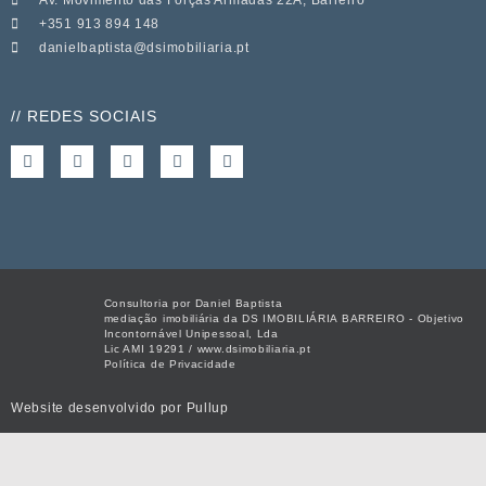
Av. Movimento das Forças Armadas 22A, Barreiro
+351 913 894 148
danielbaptista@dsimobiliaria.pt
// REDES SOCIAIS
Consultoria por Daniel Baptista
mediação imobiliária da DS IMOBILIÁRIA BARREIRO - Objetivo
Incontornável Unipessoal, Lda
Lic AMI 19291 / www.dsimobiliaria.pt
Política de Privacidade
Website desenvolvido por
Pullup