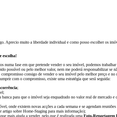
rtigo. Aprecio muito a liberdade individual e como posso escolher os im
e escolha!
mos numa fase em que pretende vender o seu imóvel, podemos trabalha
o possível ou pelo melhor valor, nem me poderá responsabilizar se não
 o compromisso consigo de vender o seu imóvel pelo melhor preço e no me
a cumprir com o compromisso, existe uma estratégia que será seguida:
ncorrência
;
el;
banca para que o imóvel seja enquadrado no valor real de mercado e que
óvel, onde existem novas acções a cada semana e se agendam reuniões 
r artigo sobre Home-Staging para mais informação);
que mais ajuda a vender, pelo que é realizada uma
Foto-Reportagem P