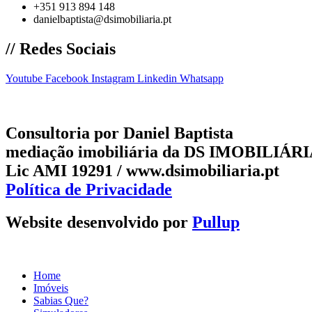
+351 913 894 148
danielbaptista@dsimobiliaria.pt
// Redes Sociais
Youtube
Facebook
Instagram
Linkedin
Whatsapp
Consultoria por Daniel Baptista
mediação imobiliária da DS IMOBILIÁRIA
Lic AMI 19291 / www.dsimobiliaria.pt
Política de Privacidade
Website desenvolvido por
Pullup
Home
Imóveis
Sabias Que?