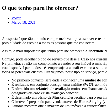
Pular
O que tenho para lhe oferecer?
para
o
Voltar
conteúdo
Março 18, 2021
A resposta à questão do título é o que me leva hoje a escrever este a
possibilidade de escolha a todas as pessoas que me contactam.
Assim, o mais importante que tenho para lhe oferecer é
a liberdade d
Comigo, pode escolher o tipo de serviço que deseja. Caso nos cruze
Na primeira, eu não me comprometo a vender o seu imóvel o mais rápid
está disponível para todos e é sempre sujeita a análise: como assumo
todos os potenciais clientes. Ora vejamos, neste tipo de serviço, par
No primeiro contacto, será dada a conhecer uma
análise de co
É realizada, em conjunto consigo, uma
análise SWOT
ao imóv
É oferecido um
relatório de avaliação
muito semelhante aos da 
desagradáveis caso exista avaliação bancária;
É desenhado um
plano de Marketing
específico para o seu im
O imóvel é preparado para venda através de
Home-Staging
(ve
Estudos mostram que a imagem de um imóvel é a característica 