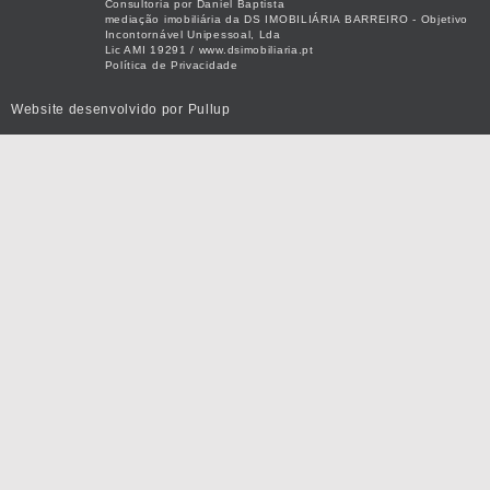
Consultoria por Daniel Baptista
mediação imobiliária da DS IMOBILIÁRIA BARREIRO - Objetivo
Incontornável Unipessoal, Lda
Lic AMI 19291 / www.dsimobiliaria.pt
Política de Privacidade
Website desenvolvido por
Pullup