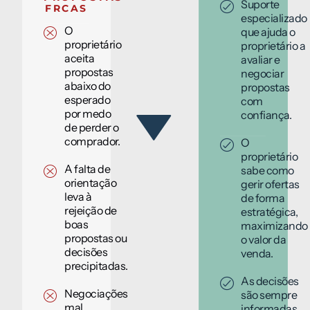
Suporte
FRCAS
especializado
O
que ajuda o
proprietário
proprietário a
aceita
avaliar e
propostas
negociar
abaixo do
propostas
esperado
com
por medo
confiança.
de perder o
comprador.
O
proprietário
A falta de
sabe como
orientação
gerir ofertas
leva à
de forma
rejeição de
estratégica,
boas
maximizando
propostas ou
o valor da
decisões
venda.
precipitadas.
As decisões
Negociações
são sempre
mal
informadas,