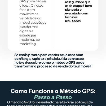
GPS pode não ser
assegurando que
o ideal. O nosso
cada etapa é bem
foco é em
planeada e
executada com
maximizar a
foco nos
visibilidade do
resultados.
imóvel através de
plataformas
digitais e
estratégias
modernas de
marketing.
Se estás pronto para vender a tua casa com
confiança, rapidez e eficácia, fala connosco
hoje e descobre como o método GPS pode
transformar o processo de venda do teu imóvel!
Como Funciona o Método GPS:
Passo a Passo
O método GPS foi desenhado para te guiar ao longo de