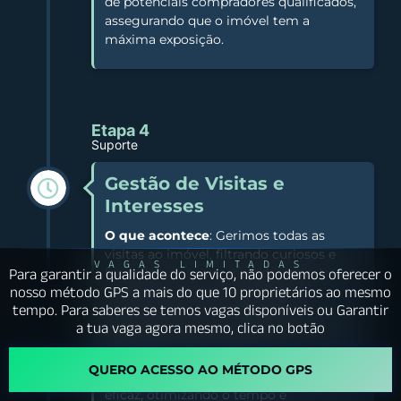
de potenciais compradores qualificados,
assegurando que o imóvel tem a
máxima exposição.
Etapa 4
Suporte
Gestão de Visitas e
Interesses
O que acontece
: Gerimos todas as
visitas ao imóvel, filtrando curiosos e
VAGAS LIMITADAS
Para garantir a qualidade do serviço, não podemos oferecer o
focando-nos nos compradores realmente
nosso método GPS a mais do que 10 proprietários ao mesmo
interessados (e com viabilidade
tempo. Para saberes se temos vagas disponíveis ou Garantir
financeira!) Tratamos de todos os
a tua vaga agora mesmo, clica no botão
agendamentos e fornecemos feedback
detalhado após cada visita.
QUERO ACESSO AO MÉTODO GPS
Objetivo
: Tornar o processo de visitas
eficaz, otimizando o tempo e