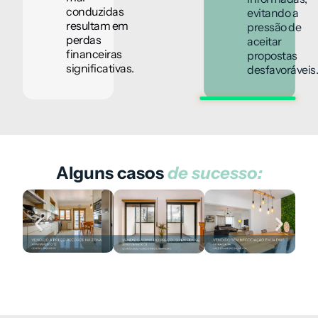
conduzidas
evitando a
resultam em
pressão de
perdas
aceitar
financeiras
propostas
significativas.
desfavoráveis
Alguns casos
de sucesso: