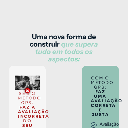
Uma nova forma de
construir
que supera
tudo em todos os
aspectos:
COM O
MÉTODO
GPS:
FAZ
SEM O
UMA
MÉTODO
AVALIAÇÃO
GPS:
CORRETA
FAZ A
E
AVALIAÇÃO
JUSTA
INCORRETA
DO
Avaliação
SEU