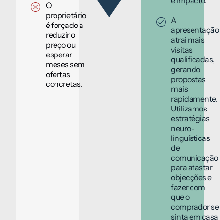
e impacto.
O
proprietário
A
é forçado a
apresentação
reduzir o
atrai mais
preço ou
visitas
esperar
qualificadas,
meses sem
gerando
ofertas
propostas
concretas.
mais
rapidamente.
Utilizamos
estratégias
neuro-
linguísticas
de
comunicação
para afastar
objecções e
fazer com
que o
comprador se
sinta em casa