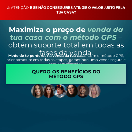
⚠️ ATENÇÃO:
E SE NÃO CONSEGUIRES ATINGIR O VALOR JUSTO PELA
TUA CASA?
Maximiza o preço de
venda da
tua casa com o método GPS
–
obtém suporte total em todas as
fases da venda.
Medo de te perderes na venda da tua casa
? Com o método GPS,
orientamos-te em todas as etapas, garantindo uma venda segura e
sem complicações.
QUERO OS BENEFÍCIOS DO
MÉTODO GPS