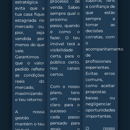
suporte, tens
processo de
estratégica
a confiança de
venda. Sabes
evita que a
que estás
sempre qual o
tua casa fique
sempre a
próximo
estagnada no
tomar as
passo, quando
mercado ou,
decisões
e como o
pior, seja
corretas, com
fazer. O teu
vendida por
o
imóvel terá a
menos do que
acompanhamento
visibilidade
vale.
de
certa, para o
Garantimos
profissionais
público certo,
que o valor
experientes.
nos canais
pedido reflete
Evitas erros
certos.
as condições
comuns,
reais do
como aceitar
Com o nosso
mercado,
propostas
plano, tens
maximizando
baixas ou
um mapa
o teu retorno.
negligenciar
claro para o
oportunidades
sucesso –
A nossa
importantes.
cada passo
gestão
pensado para
mantém o teu
O nosso
atrair o