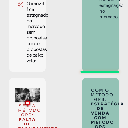
O imóvel
estagnação
fica
no
estagnado
mercado.
no
mercado,
sem
propostas
ou com
propostas
de baixo
valor.
COM O
MÉTODO
GPS:
ESTRATÉGIA
SEM O
DE
MÉTODO
VENDA
GPS:
COM
FALTA
MÉTODO
DE
GPS