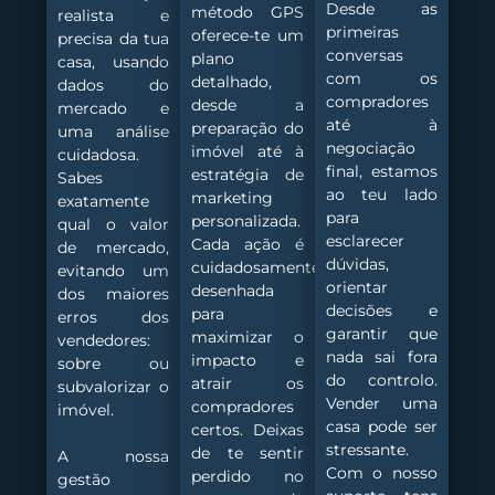
Desde as
método GPS
realista e
primeiras
oferece-te um
precisa da tua
conversas
plano
casa, usando
com os
detalhado,
dados do
compradores
desde a
mercado e
até à
preparação do
uma análise
negociação
imóvel até à
cuidadosa.
final, estamos
estratégia de
Sabes
ao teu lado
marketing
exatamente
para
personalizada.
qual o valor
esclarecer
Cada ação é
de mercado,
dúvidas,
cuidadosamente
evitando um
orientar
desenhada
dos maiores
decisões e
para
erros dos
garantir que
maximizar o
vendedores:
nada sai fora
impacto e
sobre ou
do controlo.
atrair os
subvalorizar o
Vender uma
compradores
imóvel.
casa pode ser
certos. Deixas
stressante.
de te sentir
A nossa
Com o nosso
perdido no
gestão