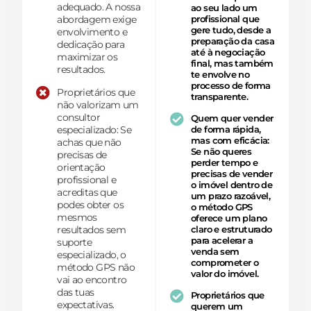
adequado. A nossa
ao seu lado um
abordagem exige
profissional que
gere tudo, desde a
envolvimento e
preparação da casa
dedicação para
até à negociação
maximizar os
final, mas também
resultados.
te envolve no
processo de forma
Proprietários que
transparente.
não valorizam um
consultor
Quem quer vender
especializado: Se
de forma rápida,
mas com eficácia:
achas que não
Se não queres
precisas de
perder tempo e
orientação
precisas de vender
profissional e
o imóvel dentro de
acreditas que
um prazo razoável,
podes obter os
o método GPS
mesmos
oferece um plano
resultados sem
claro e estruturado
para acelerar a
suporte
venda sem
especializado, o
comprometer o
método GPS não
valor do imóvel.
vai ao encontro
das tuas
Proprietários que
expectativas.
querem um