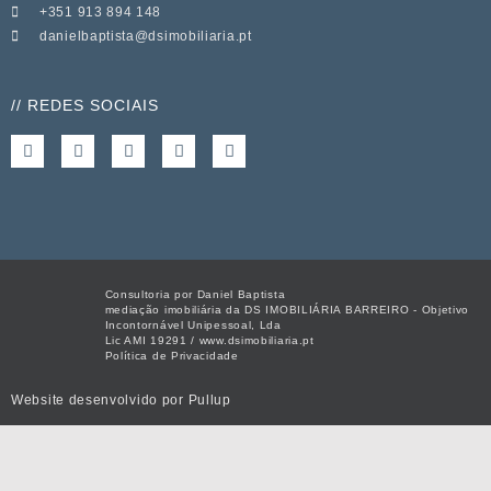
+351 913 894 148
danielbaptista@dsimobiliaria.pt
// REDES SOCIAIS
Consultoria por Daniel Baptista
mediação imobiliária da DS IMOBILIÁRIA BARREIRO - Objetivo
Incontornável Unipessoal, Lda
Lic AMI 19291 / www.dsimobiliaria.pt
Política de Privacidade
Website desenvolvido por
Pullup